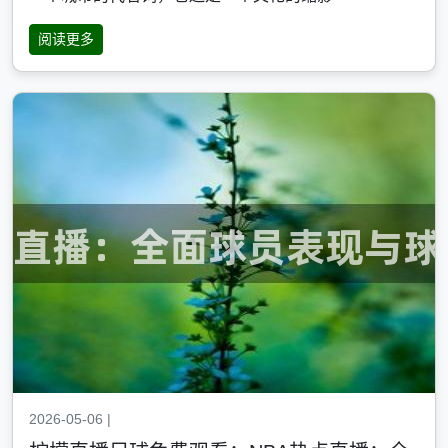
阅读更多
2026-05-06 |