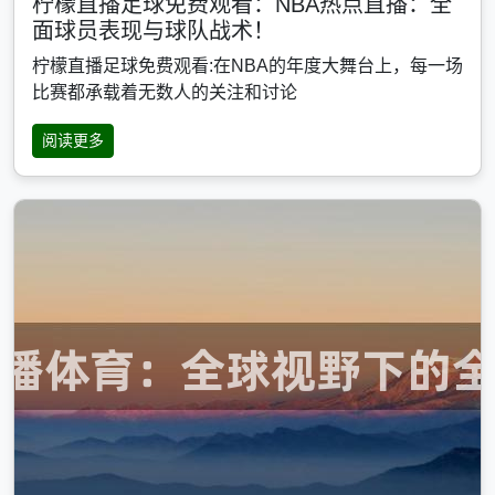
柠檬直播足球免费观看：NBA热点直播：全
面球员表现与球队战术！
柠檬直播足球免费观看:在NBA的年度大舞台上，每一场
比赛都承载着无数人的关注和讨论
阅读更多