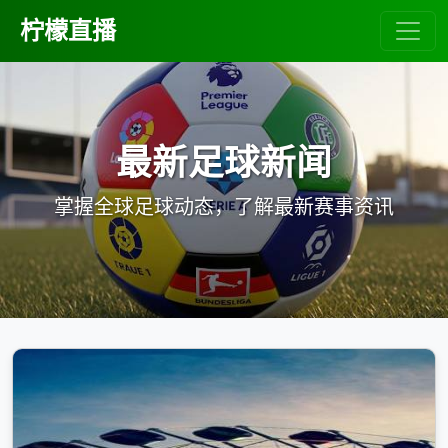
柠檬直播
最新足球新闻
掌握全球足球动态，了解最新赛事资讯