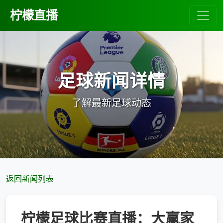
柠檬直播
足球新闻详情
了解最新足球动态
返回新闻列表
柠檬足球比赛直播：大赢家