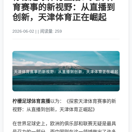
育赛事的新视野：从直播到
创新，天津体育正在崛起
2026-06-02
|
|
阅读量: 259
柠檬足球体育直播
以为：《探索天津体育赛事的新
视野：从直播到创新，天津体育正崛起》
在世界足球史上，欧洲的俱乐部和联赛无疑是最具
号召力的一部分，而中国则在这一领域做出了许多