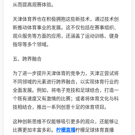
从而提高观赛体验。
天津体育界也在积极拥抱这些新技术，通过技术创
新推动体育事业的发展。这不仅包括在赛事组织、
观众服务等方面的应用，还涵盖了运动训练、健身
指导等多个领域。
五、跨界融合
为了进一步提升天津体育的竞争力，天津正尝试将
不同领域的元素进行跨界融合，以实现体育行业的
全面发展。例如，将电子竞技和足球结合，打造一
个既有速度又有激情的比赛；或者将体育文化与科
技相结合，推出一系列创意十足的体育项目。
这种创新思维不仅能够吸引更多的观众，还能够让
比赛更加丰富多彩。
柠檬直播
柠檬足球体育直播