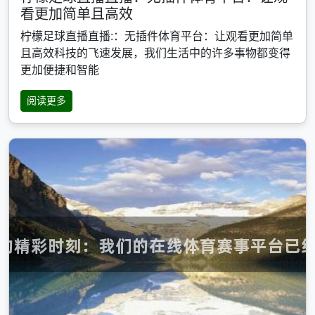
看更加简单且高效
柠檬足球直播直播:：无插件体育平台：让观看更加简单
且高效科技的飞速发展，我们生活中的许多事物都变得
更加便捷和智能
阅读更多