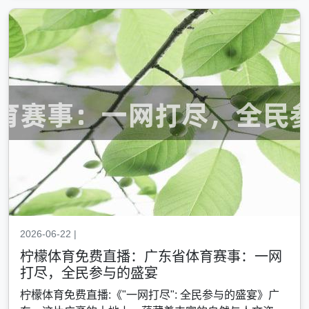
2026-06-22 |
柠檬体育免费直播：广东省体育赛事：一网
打尽，全民参与的盛宴
柠檬体育免费直播:《"一网打尽": 全民参与的盛宴》广