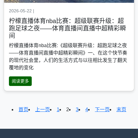
2026-05-22 |
柠檬直播体育nba比赛：超级联赛升级：超
跑足球之夜——体育直播间直播中超精彩瞬
间
柠檬直播体育nba比赛:《超级联赛升级：超跑足球之夜
——体育直播间直播中超精彩瞬间》一、在这个快节奏
的现代社会里，人们的生活方式与以往相比发生了翻天
覆地的变化
阅读更多
首页
上一页
1
2
3
4
下一页
末页