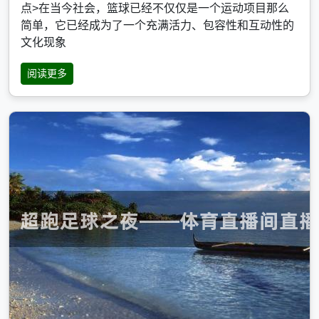
点>在当今社会，篮球已经不仅仅是一个运动项目那么
简单，它已经成为了一个充满活力、包容性和互动性的
文化现象
阅读更多