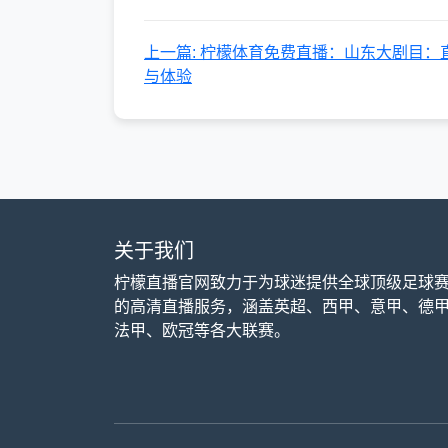
上一篇: 柠檬体育免费直播：山东大剧目：
与体验
关于我们
柠檬直播官网致力于为球迷提供全球顶级足球
的高清直播服务，涵盖英超、西甲、意甲、德
法甲、欧冠等各大联赛。