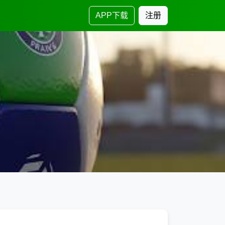
APP下载
注册