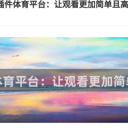
插件体育平台：让观看更加简单且