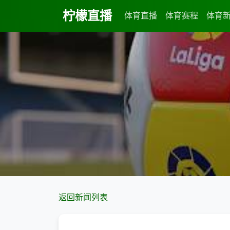
柠檬直播
体育直播
体育赛程
体育
返回新闻列表