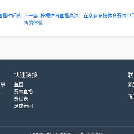
直播时间的
下一篇: 柠檬体育直播高清：在众多竞技体育赛事
新的体验！
快速链接
联
赛事
首页
客服
甲、
赛事直播
商务
赛程表
足球新闻