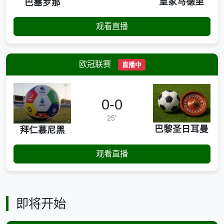
皇家马德里
巴塞罗那
观看直播
欧冠联赛
直播中
0-0
25'
巴黎圣日耳曼
拜仁慕尼黑
观看直播
即将开始