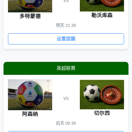
VS
勒沃库森
多特蒙德
明天 21:30
设置提醒
英超联赛
VS
切尔西
阿森纳
后天 00:30